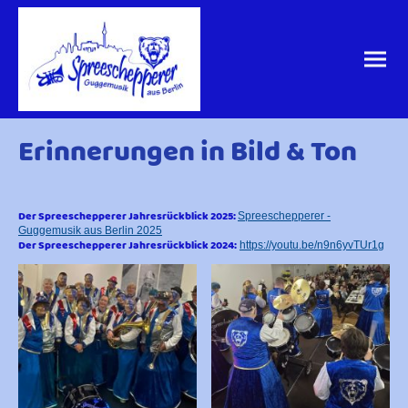
Erinnerungen in Bild & Ton
Der Spreeschepperer Jahresrückblick 2025:
Spreeschepperer -
Guggemusik aus Berlin 2025
Der Spreeschepperer Jahresrückblick 2024:
https://youtu.be/n9n6yvTUr1g