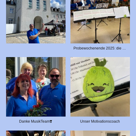
Probewochenende 2025: die Schepperer-Fieberkurve
Danke MusikTeam❣️
Unser Motivationscoach